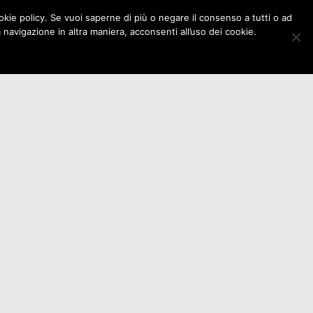
cookie policy. Se vuoi saperne di più o negare il consenso a tutti o ad
ioni
Eventi
Istituzioni
Contatti
avigazione in altra maniera, acconsenti all’uso dei cookie.