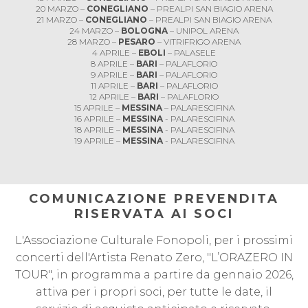
20 MARZO –
CONEGLIANO
– PREALPI SAN BIAGIO ARENA
21 MARZO –
CONEGLIANO
– PREALPI SAN BIAGIO ARENA
24 MARZO –
BOLOGNA
– UNIPOL ARENA
28 MARZO –
PESARO
– VITRIFRIGO ARENA
4 APRILE –
EBOLI
– PALASELE
8 APRILE –
BARI
– PALAFLORIO
9 APRILE –
BARI
– PALAFLORIO
11 APRILE –
BARI
– PALAFLORIO
12 APRILE –
BARI
– PALAFLORIO
15 APRILE –
MESSINA
– PALARESCIFINA
16 APRILE –
MESSINA
- PALARESCIFINA
18 APRILE –
MESSINA
- PALARESCIFINA
19 APRILE –
MESSINA
- PALARESCIFINA
COMUNICAZIONE PREVENDITA
RISERVATA AI SOCI
L'Associazione Culturale Fonopoli, per i prossimi
concerti dell'Artista Renato Zero, "L’ORAZERO IN
TOUR", in programma a partire da gennaio 2026,
attiva per i propri soci, per tutte le date, il