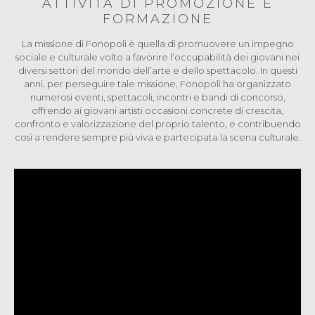
ATTIVITÀ DI PROMOZIONE E
FORMAZIONE
La missione di Fonopoli è quella di promuovere un impegno
sociale e culturale volto a favorire l’occupabilità dei giovani nei
diversi settori del mondo dell’arte e dello spettacolo. In questi
anni, per perseguire tale missione, Fonopoli ha organizzato
numerosi eventi, spettacoli, incontri e bandi di concorso,
offrendo ai giovani artisti occasioni concrete di crescita,
confronto e valorizzazione del proprio talento, e contribuendo
così a rendere sempre più viva e partecipata la scena culturale.