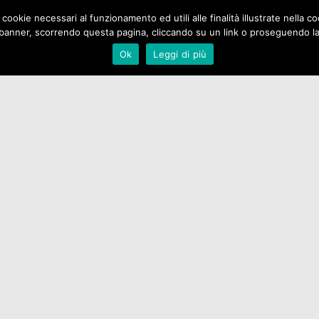
 cookie necessari al funzionamento ed utili alle finalità illustrate nella 
Home
Chi Siamo
Pubblicaz
banner, scorrendo questa pagina, cliccando su un link o proseguendo la n
Ok
Leggi di più