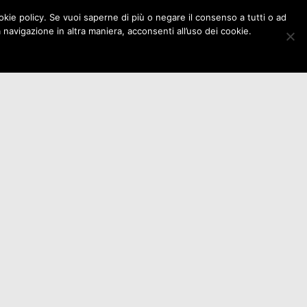
cookie policy. Se vuoi saperne di più o negare il consenso a tutti o ad
ioni
Eventi
Istituzioni
Contatti
avigazione in altra maniera, acconsenti all’uso dei cookie.