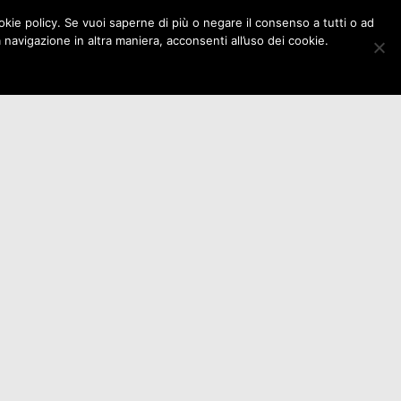
cookie policy. Se vuoi saperne di più o negare il consenso a tutti o ad
ioni
Eventi
Istituzioni
Contatti
avigazione in altra maniera, acconsenti all’uso dei cookie.