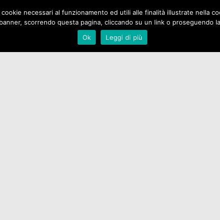
 cookie necessari al funzionamento ed utili alle finalità illustrate nella 
Home
Chi Siamo
Pubblicaz
banner, scorrendo questa pagina, cliccando su un link o proseguendo la n
Ok
Leggi di più