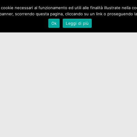
 cookie necessari al funzionamento ed utili alle finalità illustrate nella 
Home
Chi Siamo
Pubblicaz
banner, scorrendo questa pagina, cliccando su un link o proseguendo la n
Ok
Leggi di più