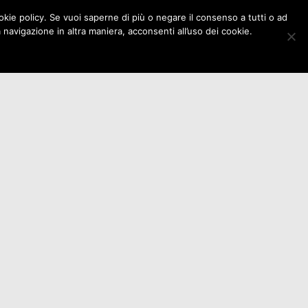
cookie policy. Se vuoi saperne di più o negare il consenso a tutti o ad
ioni
Eventi
Istituzioni
Contatti
avigazione in altra maniera, acconsenti all’uso dei cookie.